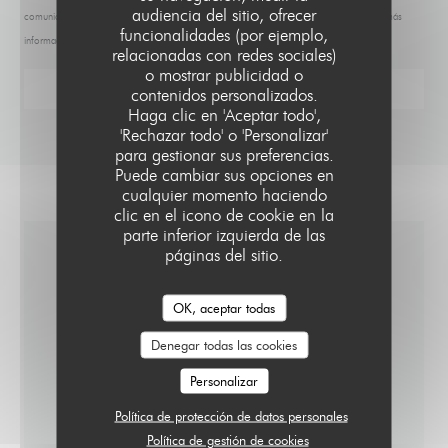
audiencia del sitio, ofrecer
comunicaciones comerciales inscribiéndose en la Lista Robinson:
listarobinson.es
. Para más
funcionalidades (por ejemplo,
información sobre el tratamiento de sus datos, consulte nuestra
política de privacidad
.
relacionadas con redes sociales)
o mostrar publicidad o
contenidos personalizados.
Haga clic en 'Aceptar todo',
'Rechazar todo' o 'Personalizar'
para gestionar sus preferencias.
Puede cambiar sus opciones en
cualquier momento haciendo
clic en el icono de cookie en la
parte inferior izquierda de las
páginas del sitio.
INFORMACIÓN GENERAL
OK, aceptar todas
COCINA
Denegar todas las cookies
Francesa
Personalizar
TIPO DE NEGOCIO
Política de protección de datos personales
Cocina bistronómica francesa
Política de gestión de cookies