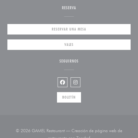
RESERVA
RESERVAR UNA MESA
VALES
SEGUIRNOS
Facebook ((abre en una nueva venta
Instagram ((abre en una nueva
BOLETÍN
© 2026 GAMEL Restaurant — Creación de página web de
((abre en una nueva venta