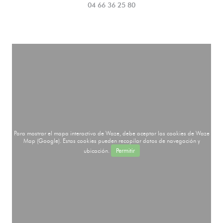
04 66 36 25 80
Para mostrar el mapa interactivo de Waze, debe aceptar las cookies de Waze
Map (Google). Estas cookies pueden recopilar datos de navegación y
ubicación.
Permitir