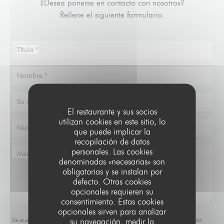
¿Desea ponerse en contacto con nosotros?
Rellene el siguiente formulario.
El restaurante y sus socios
utilizan cookies en este sitio, lo
que puede implicar la
recopilación de datos
personales. Las cookies
denominadas «necesarias» son
obligatorias y se instalan por
defecto. Otras cookies
opcionales requieren su
consentimiento. Estas cookies
opcionales sirven para analizar
su navegación, medir la
De acuerdo con la normativa de protección de datos, puede ejercer su derecho a no recibir