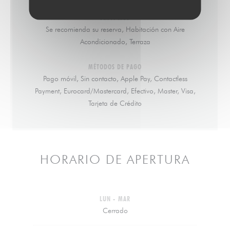
SERVICIOS
Se recomienda su reserva, Habitación con Aire
Acondicionado, Terraza
MÉTODOS DE PAGO
Pago móvil, Sin contacto, Apple Pay, Contactless
Payment, Eurocard/Mastercard, Efectivo, Master, Visa,
Tarjeta de Crédito
HORARIO DE APERTURA
LUN
-
MAR
Cerrado