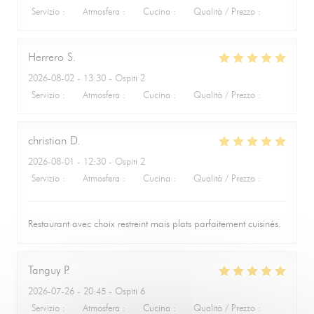
Servizio
:
5
/5
Atmosfera
:
5
/5
Cucina
:
5
/5
Qualità / Prezzo
:
5
/5
Herrero
S
2026-08-02
- 13:30 - Ospiti 2
Servizio
:
5
/5
Atmosfera
:
5
/5
Cucina
:
5
/5
Qualità / Prezzo
:
5
/5
christian
D
2026-08-01
- 12:30 - Ospiti 2
Servizio
:
5
/5
Atmosfera
:
4
/5
Cucina
:
5
/5
Qualità / Prezzo
:
4
/5
Restaurant avec choix restreint mais plats parfaitement cuisinés.
Tanguy
P
2026-07-26
- 20:45 - Ospiti 6
Servizio
:
5
/5
Atmosfera
:
5
/5
Cucina
:
5
/5
Qualità / Prezzo
:
5
/5