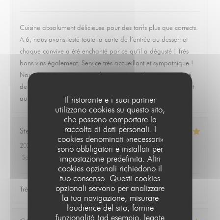
Cuisine absolument délicieuse pour des tarifs plus que corrects.
A 6, nous avons testé toute la carte de l’entrée au dessert et
chaque convive a été enchanté par ce qu’il a dégusté ! Très
bons vins également. Service très accueillant et sympathique !
Nous avons passé une excellente soirée sur la terrasse à côté
de la fontaine et recommandons vivement ce super restaurant
au rapport qualité prix imbattable.
Il ristorante e i suoi partner
utilizzano cookies su questo sito,
che possono comportare la
raccolta di dati personali. I
Stephane
C
cookies denominati «necessari»
2026-07-26
- 20:30 - Ospiti 5
sono obbligatori e installati per
Servizio
:
5
/5
Atmosfera
impostazione predefinita. Altri
:
5
/5
Cucina
:
5
/5
Qualità / Prezzo
:
5
/5
cookies opzionali richiedono il
tuo consenso. Questi cookies
opzionali servono per analizzare
Très bon moment, belle cuisine et beau choix de vins.
la tua navigazione, misurare
l'audience del sito, fornire
funzionalità (ad esempio, legate