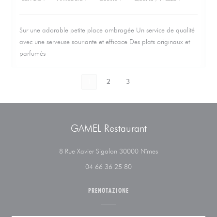
Sur une adorable petite place ombragée Un service de qualité
avec une serveuse souriante et efficace Des plats originaux et
parfumés
1
2
3
GAMEL Restaurant
((apre una nuova fine
8 Rue Xavier Sigalon 30000 Nîmes
04 66 36 25 80
PRENOTAZIONE