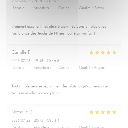
2026-07-23
- 20:30 - Ospiti 2
Servizio
:
5
/5
Atmosfera
:
5
/5
Cucina
:
5
/5
Qualità / Prezzo
:
5
/5
Vraiment excellent, les plats étaient très bons en plus avec
l'ambiance des Jeudis de Nîmes, tout était parfait !
Camille
P
2026-07-25
- 19:45 - Ospiti 6
Servizio
:
5
/5
Atmosfera
:
5
/5
Cucina
:
5
/5
Qualità / Prezzo
:
5
/5
Tout simplement exceptionnel, des plats jusqu’au personnel.
Nous reviendrons avec plaisir.
Nathalie
D
2026-07-22
- 20:15 - Ospiti 4
Servizio
:
5
/5
Atmosfera
:
5
/5
Cucina
:
5
/5
Qualità / Prezzo
:
5
/5