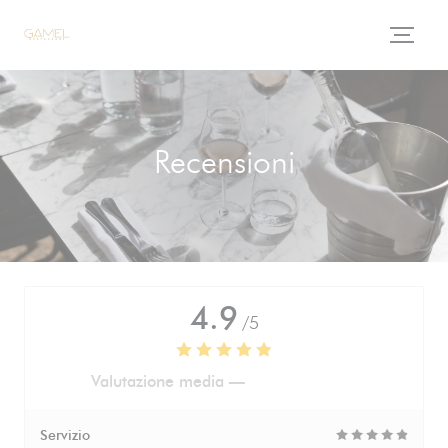
Personalizzazione delle tue scelte sui cookie
Recensioni
4.9
/5
Valutazione media —
716 recensioni
Servizio