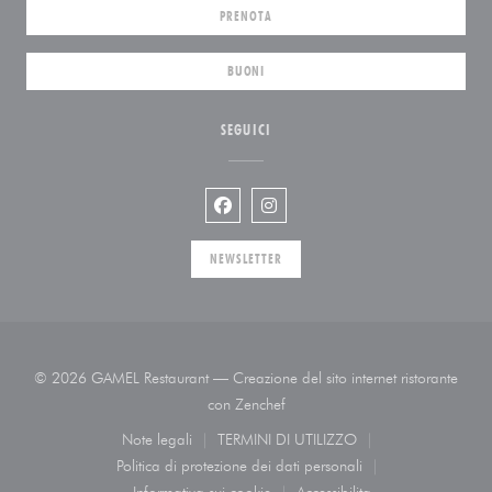
PRENOTA
BUONI
SEGUICI
Facebook ((apre una nuova finestra))
Instagram ((apre una nuova fin
NEWSLETTER
© 2026 GAMEL Restaurant — Creazione del sito internet ristorante
((apre una nuova finestra))
con
Zenchef
Note legali
TERMINI DI UTILIZZO
((apre una nuova finestra))
((apre una nuova finestra))
Politica di protezione dei dati personali
((apre una nuova finestra))