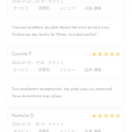
2026-07-23
- 20:30 - ゲスト 2
サービス
:
5
/5
雰囲気
:
5
/5
メニュー
:
5
/5
品質-価格
:
5
/5
Vraiment excellent, les plats étaient très bons en plus avec
l'ambiance des Jeudis de Nîmes, tout était parfait !
Camille
P
2026-07-25
- 19:45 - ゲスト 6
サービス
:
5
/5
雰囲気
:
5
/5
メニュー
:
5
/5
品質-価格
:
5
/5
Tout simplement exceptionnel, des plats jusqu’au personnel.
Nous reviendrons avec plaisir.
Nathalie
D
2026-07-22
- 20:15 - ゲスト 4
サービス
:
5
/5
雰囲気
:
5
/5
メニュー
:
5
/5
品質-価格
:
5
/5