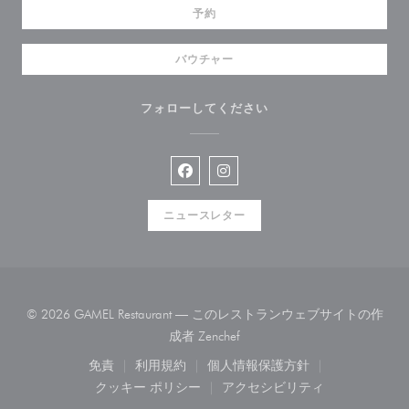
予約
バウチャー
フォローしてください
Facebook ((新しいウィンドウで開
Instagram ((新しいウィン
ニュースレター
© 2026 GAMEL Restaurant — このレストランウェブサイトの作
((新しいウィンドウで開きます
成者
Zenchef
免責
利用規約
個人情報保護方針
((新しいウィンドウで開きます))
((新しいウィンドウで開きます))
((新しいウィンドウで開き
クッキー ポリシー
アクセシビリティ
((新しいウィンドウで開きます))
((新しいウィンドウで開