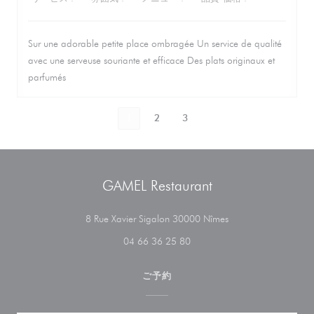
Sur une adorable petite place ombragée Un service de qualité
avec une serveuse souriante et efficace Des plats originaux et
parfumés
1
2
3
GAMEL Restaurant
((新しいウィンドウ
8 Rue Xavier Sigalon 30000 Nîmes
04 66 36 25 80
ご予約