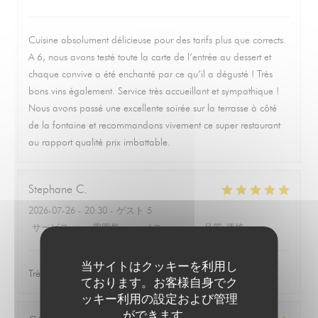
Cuisine absolument délicieuse pour des tarifs plus que corrects.
A 6, nous avons testé toute la carte de l’entrée au dessert et
chaque convive a été enchanté par ce qu’il a dégusté ! Très
bons vins également. Service très accueillant et sympathique !
Nous avons passé une excellente soirée sur la terrasse à côté
de la fontaine et recommandons vivement ce super restaurant
au rapport qualité prix imbattable.
Stephane
C
2026-07-26
- 20:30 - ゲスト 5
サービス
:
5
/5
雰囲気
:
5
/5
メニュー
:
5
/5
品質-価格
:
5
/5
当サイトはクッキーを利用し
Très bon moment, belle cuisine et beau choix de vins.
ております。お客様自身でク
ッキー利用の設定および管理
ができます。