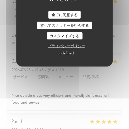
Céline
B
2026-07-26
- 12:30 - ゲスト 4
全てに同意する
サービス
:
4
/5
雰囲気
:
5
/5
メニュー
:
5
/5
品質-価格
:
5
/5
すべてのクッキーを拒否する
Délicieux moment sur la charmante place des Esclafifous avec
カスタマイズする
sa fontaine, à l'ombre des magnolias et des parasols géants!
プライバシーポリシー
undefined
Colin
H
2026-07-23
- 19:45 - ゲスト 10
サービス
:
5
/5
雰囲気
:
5
/5
メニュー
:
5
/5
品質-価格
:
5
/5
Nice outside area, very efficient and friendly staff, excellent
food and service
Paul
L