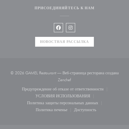
ПРИСОЕДИНЯЙТЕСЬ К НАМ
Facebook ((открывается в новом ок
Instagram ((открывается в но
НОВОСТНАЯ РАССЫЛКА
© 2026 GAMEL Restaurant — Веб-страница ресторана создана
((открывается в новом окне))
Zenchef
Предупреждение об отказе от ответственности
((открывается в новом окне))
УСЛОВИЯ ИСПОЛЬЗОВАНИЯ
((открывается в новом окне))
Политика защиты персональных данных
((открывается в новом окне))
Политика печенье
Доступность
((открывается в новом окне))
((открывается в новом ок