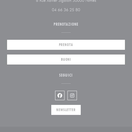
((apre una nuova fine
8 Rue Xavier Sigalon 30000 Nîmes
04 66 36 25 80
PRENOTAZIONE
PRENOTA
BUONI
SEGUICI
Facebook ((apre una nuova finestra))
Instagram ((apre una nuova fin
NEWSLETTER