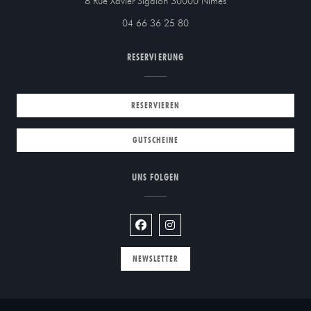
((öffnet ein neues Fen
8 Rue Xavier Sigalon 30000 Nîmes
04 66 36 25 80
RESERVIERUNG
RESERVIEREN
GUTSCHEINE
UNS FOLGEN
Facebook ((öffnet ein neues Fenster))
Instagram ((öffnet ein neues Fe
NEWSLETTER