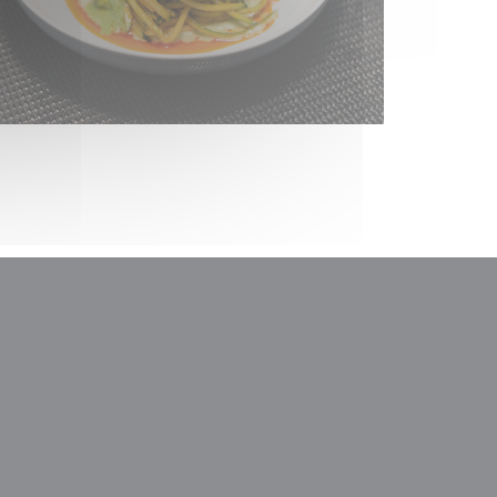
)
中打开))