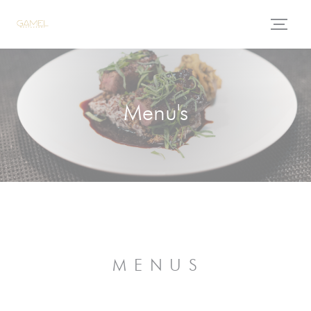
Cookies beheer paneel
Menu's
M E N U S