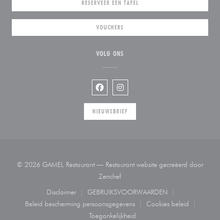
RESERVEER EEN TAFEL
VOUCHERS
VOLG ONS
Facebook ((opent in een nieuw venste
Instagram ((opent in een nieuw
NIEUWSBRIEF
© 2026 GAMEL Restaurant — Restaurant website gecreëerd door
((opent in een nieuw venster))
Zenchef
Disclaimer
GEBRUIKSVOORWAARDEN
((opent in een nieuw venster))
((opent in een nieuw venster))
Beleid bescherming persoonsgegevens
Cookies beleid
((opent in een nieuw venster))
((opent in een ni
Toegankelijkheid