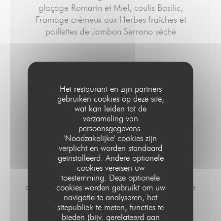
glaçage Romarin et Miel, coulis Basilic,
Fromage crémeux aux Herbes fraîches et
paillettes de Jambon Serrano séché
***
Het restaurant en zijn partners
gebruiken cookies op deze site,
wat kan leiden tot de
III- Poisson du Moment, spaghetti de
verzameling van
Courgette, crème de Courgette aux épices,
persoonsgegevens.
'Noodzakelijke' cookies zijn
Aneth et Chorizo
verplicht en worden standaard
geïnstalleerd. Andere optionele
cookies vereisen uw
IV - Epaule d'Agneau confite, jus vert, crème
toestemming. Deze optionele
de Pois Chiche au sésame, Yaourt à la Menthe
cookies worden gebruikt om uw
navigatie te analyseren, het
et salade tiède de Poivron Rouge
sitepubliek te meten, functies te
bieden (bijv. gerelateerd aan