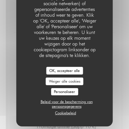
sociale netwerken) of
- Filet de Boeuf
, risotto au Riz Rouge
gepersonaliseerde advertenties
DE RACE
, Aubergine fumée, jus concentré
of inhoud weer te geven. Klik
de Camargue
op 'OK, accepteer alle', 'Weiger
au Vin Rouge..
SUPP. 4€
alle' of 'Personaliseer' om uw
voorkeuren te beheren. U kunt
uw keuzes op elk moment
wijzigen door op het
***
cookiepictogram linksonder op
de sitepagina's te klikken.
OK, accepteer alle
V - Noisette & Chocolat
Weiger alle cookies
- Pavlova Abricot & Lavande
Personaliseer
Beleid voor de bescherming van
persoonsgegevens
Cookiebeleid
* Fromage affiné (Supp 10 €)