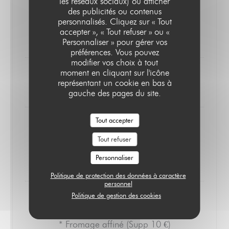
les réseaux sociaux) ou afficher
des publicités ou contenus
- Filet de Boeuf
, risotto au Riz Rouge
DE RACE
personnalisés. Cliquez sur « Tout
, Aubergine fumée, jus concentré
de Camargue
accepter », « Tout refuser » ou «
au Vin Rouge..
Personnaliser » pour gérer vos
SUPP. 4€
préférences. Vous pouvez
modifier vos choix à tout
moment en cliquant sur l'icône
représentant un cookie en bas à
***
gauche des pages du site.
Tout accepter
V - Noisette & Chocolat
Tout refuser
Personnaliser
- Pavlova Abricot & Lavande
Politique de protection des données à caractère
personnel
Politique de gestion des cookies
* Fromage affiné (Supp 10 €)