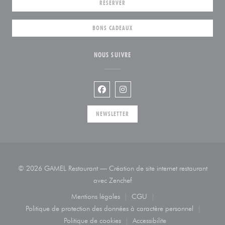
RÉSERVER
BONS CADEAUX
NOUS SUIVRE
Facebook ((ouvre une nouvelle fenêtr
Instagram ((ouvre une nouvelle
NEWSLETTER
© 2026 GAMEL Restaurant — Création de site internet restaurant
((ouvre une nouvelle fenêtre))
avec
Zenchef
Mentions légales
CGU
((ouvre une nouvelle fenêtre))
((ouvre une nouvelle fenêtre
Politique de protection des données à caractère personnel
((ouvre une nouvelle fenêtre))
Politique de cookies
Accessibilite