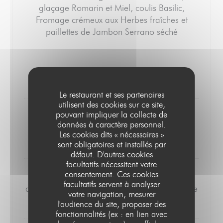
glaçage Romarin et Miel, coulis Basilic,
Fromage crémeux aux Herbes fraîches et
paillettes de Jambon Serrano séché
***
Le restaurant et ses partenaires
utilisent des cookies sur ce site,
pouvant impliquer la collecte de
III- Poisson du Moment, spaghetti de
données à caractère personnel.
Courgette, crème de Courgette aux épices,
Les cookies dits « nécessaires »
Aneth et Chorizo
sont obligatoires et installés par
défaut. D'autres cookies
facultatifs nécessitent votre
consentement. Ces cookies
IV - Epaule d'Agneau confite, jus vert, crème
facultatifs servent à analyser
de Pois Chiche au sésame, Yaourt à la Menthe
votre navigation, mesurer
et salade tiède de Poivron Rouge
l'audience du site, proposer des
fonctionnalités (ex : en lien avec